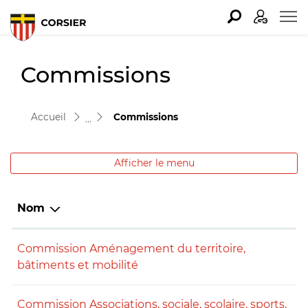
Corsier Logo
Page d'accueil
Accèder à la navigation
Accèder au contenu
Accèder à l'outil de recherche
Accèder à la table des matières
Commissions
(sélectionné)
Accueil
Commissions
Afficher le menu
Nom
Commission Aménagement du territoire,
bâtiments et mobilité
Commission Associations, sociale, scolaire, sports,