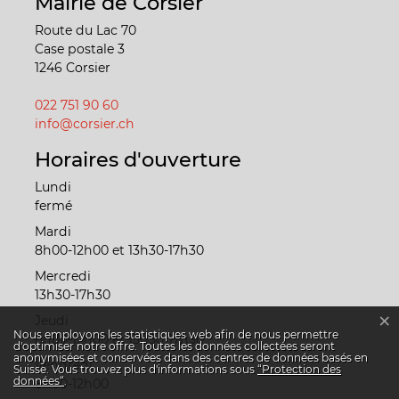
Mairie de Corsier
Route du Lac 70
Case postale 3
1246 Corsier
022 751 90 60
info@corsier.ch
Horaires d'ouverture
Lundi
fermé
Mardi
8h00-12h00 et 13h30-17h30
Mercredi
13h30-17h30
×
Jeudi
Statistiques web
Nous employons les statistiques web afin de nous permettre
8h00-12h00 et 13h30-17h30
d'optimiser notre offre. Toutes les données collectées seront
anonymisées et conservées dans des centres de données basés en
Vendredi
Suisse. Vous trouvez plus d'informations sous
“Protection des
données“
.
8h00-12h00